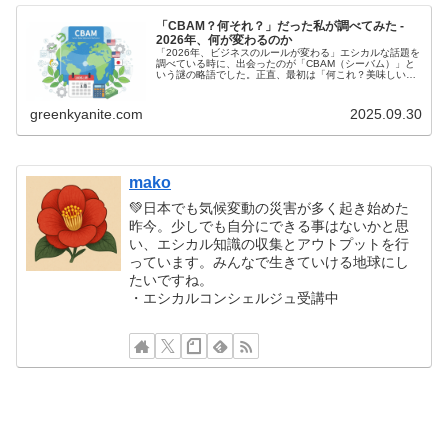
「CBAM？何それ？」だった私が調べてみた -
2026年、何が変わるのか
「2026年、ビジネスのルールが変わる」エシカルな話題を
調べている時に、出会ったのが「CBAM（シーバム）」と
いう謎の略語でした。正直、最初は「何これ？美味しい
の？」状態。でも調べていくうちに、これがとんでもなく
重要な制度だとわかってきまし...
greenkyanite.com
2025.09.30
mako
💚日本でも気候変動の災害が多く起き始めた
昨今。少しでも自分にできる事はないかと思
い、エシカル知識の収集とアウトプットを行
っています。みんなで生きていける地球にし
たいですね。
・エシカルコンシェルジュ受講中