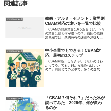
関連記事
鉄鋼・アルミ・セメント：業界別
Uncategorized
CBAM対応の違いを一覧で比較
「CBAMの対象業界は6つあるけど、うち
の業界は他と何が違うの？」前回の鉄鋼
業界編では、鉄鋼特有の課題を深掘りし
ました。でも、同じCBAM対象でも、業
界によって対応が全然違うんです。今回
は、主要3業界（鉄鋼・アルミ・セメン
中小企業でもできる！CBAM対
Uncategorized
ト）の違いを一覧表...
応、最初の3ステップ
「CBAM対応、しなきゃいけないのはわ
かってる。でも、何から始めればいい
の？」前回までの記事で、多くの企業が
混乱している現状をお伝えしました。で
も、焦る必要はありません。いきなり完
璧を目指さなくていいんです。この記事
では、中小企業でも今日か...
「CBAM？何それ？」だった私が
Uncategorized
調べてみた – 2026年、何が変わ
るのか