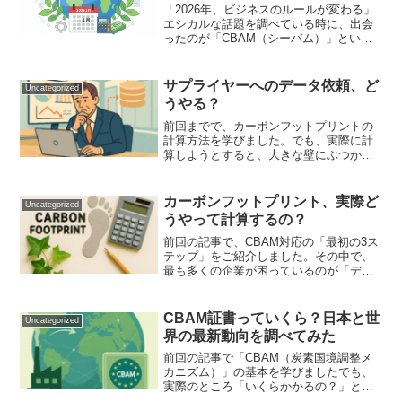
「2026年、ビジネスのルールが変わる」
エシカルな話題を調べている時に、出会
ったのが「CBAM（シーバム）」という
謎の略語でした。正直、最初は「何こ
れ？美味しいの？」状態。でも調べてい
くうちに、これがとんでもなく重要な制
サプライヤーへのデータ依頼、ど
Uncategorized
度だとわかってきまし...
うやる？
前回までで、カーボンフットプリントの
計算方法を学びました。でも、実際に計
算しようとすると、大きな壁にぶつかり
ます。「サプライヤーからデータをもら
わないと、計算できない」自社の排出量
（Scope1、2）は自分で把握できます。
カーボンフットプリント、実際ど
Uncategorized
でも、原材料や部品...
うやって計算するの？
前回の記事で、CBAM対応の「最初の3ス
テップ」をご紹介しました。その中で、
最も多くの企業が困っているのが「デー
タ収集」の部分です。「カーボンフット
プリント（CFP）を計算しろって言われ
ても、何をどう計算すればいいの？」今
CBAM証書っていくら？日本と世
Uncategorized
回は、この疑問に答...
界の最新動向を調べてみた
前回の記事で「CBAM（炭素国境調整メ
カニズム）」の基本を学びましたでも、
実際のところ「いくらかかるの？」とい
う疑問が残りますよね。そして、日本政